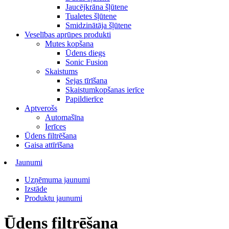
Jaucējkrāna šļūtene
Tualetes šļūtene
Smidzinātāja šļūtene
Veselības aprūpes produkti
Mutes kopšana
Ūdens diegs
Sonic Fusion
Skaistums
Sejas tīrīšana
Skaistumkopšanas ierīce
Papildierīce
Aptverošs
Automašīna
Ierīces
Ūdens filtrēšana
Gaisa attīrīšana
Jaunumi
Uzņēmuma jaunumi
Izstāde
Produktu jaunumi
Ūdens filtrēšana