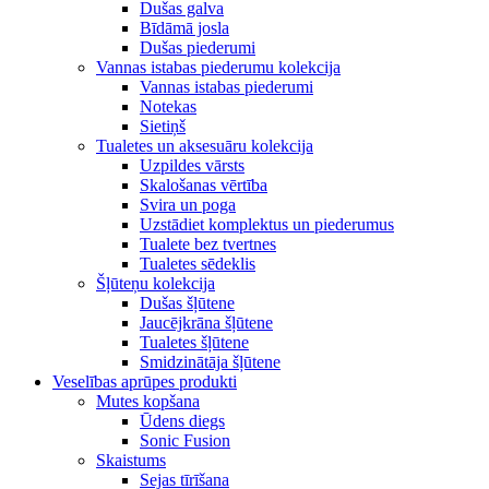
Dušas galva
Bīdāmā josla
Dušas piederumi
Vannas istabas piederumu kolekcija
Vannas istabas piederumi
Notekas
Sietiņš
Tualetes un aksesuāru kolekcija
Uzpildes vārsts
Skalošanas vērtība
Svira un poga
Uzstādiet komplektus un piederumus
Tualete bez tvertnes
Tualetes sēdeklis
Šļūteņu kolekcija
Dušas šļūtene
Jaucējkrāna šļūtene
Tualetes šļūtene
Smidzinātāja šļūtene
Veselības aprūpes produkti
Mutes kopšana
Ūdens diegs
Sonic Fusion
Skaistums
Sejas tīrīšana