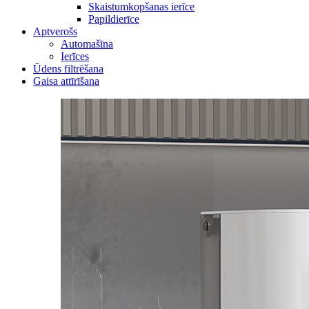
Skaistumkopšanas ierīce
Papildierīce
Aptverošs
Automašīna
Ierīces
Ūdens filtrēšana
Gaisa attīrīšana