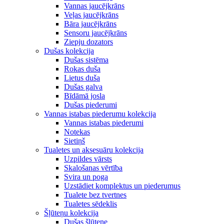
Vannas jaucējkrāns
Veļas jaucējkrāns
Bāra jaucējkrāns
Sensoru jaucējkrāns
Ziepju dozators
Dušas kolekcija
Dušas sistēma
Rokas duša
Lietus duša
Dušas galva
Bīdāmā josla
Dušas piederumi
Vannas istabas piederumu kolekcija
Vannas istabas piederumi
Notekas
Sietiņš
Tualetes un aksesuāru kolekcija
Uzpildes vārsts
Skalošanas vērtība
Svira un poga
Uzstādiet komplektus un piederumus
Tualete bez tvertnes
Tualetes sēdeklis
Šļūteņu kolekcija
Dušas šļūtene