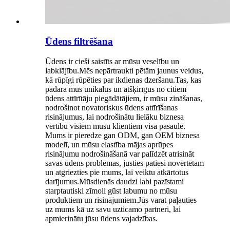
Ūdens filtrēšana
Ūdens ir cieši saistīts ar mūsu veselību un
labklājību.Mēs nepārtraukti pētām jaunus veidus,
kā rūpīgi rūpēties par ikdienas dzeršanu.Tas, kas
padara mūs unikālus un atšķirīgus no citiem
ūdens attīrītāju piegādātājiem, ir mūsu zināšanas,
nodrošinot novatoriskus ūdens attīrīšanas
risinājumus, lai nodrošinātu lielāku biznesa
vērtību visiem mūsu klientiem visā pasaulē.
Mums ir pieredze gan ODM, gan OEM biznesa
modelī, un mūsu elastība mājas aprūpes
risinājumu nodrošināšanā var palīdzēt atrisināt
savas ūdens problēmas, justies patiesi novērtētam
un atgriezties pie mums, lai veiktu atkārtotus
darījumus.Mūsdienās daudzi labi pazīstami
starptautiski zīmoli gūst labumu no mūsu
produktiem un risinājumiem.Jūs varat paļauties
uz mums kā uz savu uzticamo partneri, lai
apmierinātu jūsu ūdens vajadzības.