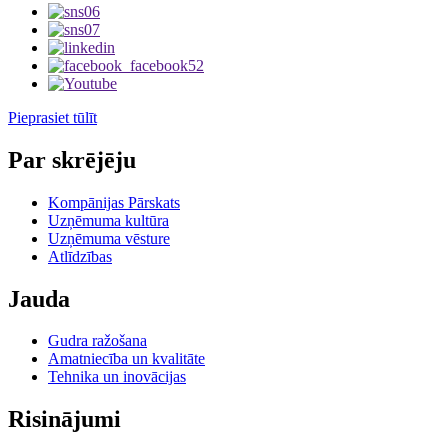
Pieprasiet tūlīt
Par skrējēju
Kompānijas Pārskats
Uzņēmuma kultūra
Uzņēmuma vēsture
Atlīdzības
Jauda
Gudra ražošana
Amatniecība un kvalitāte
Tehnika un inovācijas
Risinājumi