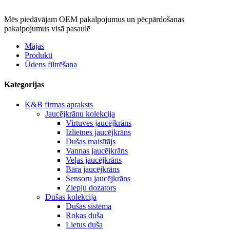
Mēs piedāvājam OEM pakalpojumus un pēcpārdošanas
pakalpojumus visā pasaulē
Mājas
Produkti
Ūdens filtrēšana
Kategorijas
K&B firmas apraksts
Jaucējkrānu kolekcija
Virtuves jaucējkrāns
Izlietnes jaucējkrāns
Dušas maisītājs
Vannas jaucējkrāns
Veļas jaucējkrāns
Bāra jaucējkrāns
Sensoru jaucējkrāns
Ziepju dozators
Dušas kolekcija
Dušas sistēma
Rokas duša
Lietus duša