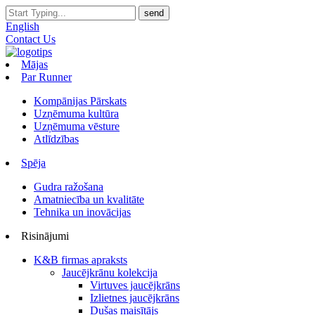
English
Contact Us
Mājas
Par Runner
Kompānijas Pārskats
Uzņēmuma kultūra
Uzņēmuma vēsture
Atlīdzības
Spēja
Gudra ražošana
Amatniecība un kvalitāte
Tehnika un inovācijas
Risinājumi
K&B firmas apraksts
Jaucējkrānu kolekcija
Virtuves jaucējkrāns
Izlietnes jaucējkrāns
Dušas maisītājs