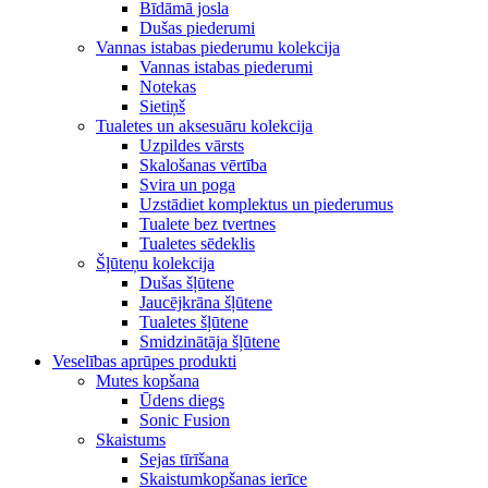
Bīdāmā josla
Dušas piederumi
Vannas istabas piederumu kolekcija
Vannas istabas piederumi
Notekas
Sietiņš
Tualetes un aksesuāru kolekcija
Uzpildes vārsts
Skalošanas vērtība
Svira un poga
Uzstādiet komplektus un piederumus
Tualete bez tvertnes
Tualetes sēdeklis
Šļūteņu kolekcija
Dušas šļūtene
Jaucējkrāna šļūtene
Tualetes šļūtene
Smidzinātāja šļūtene
Veselības aprūpes produkti
Mutes kopšana
Ūdens diegs
Sonic Fusion
Skaistums
Sejas tīrīšana
Skaistumkopšanas ierīce