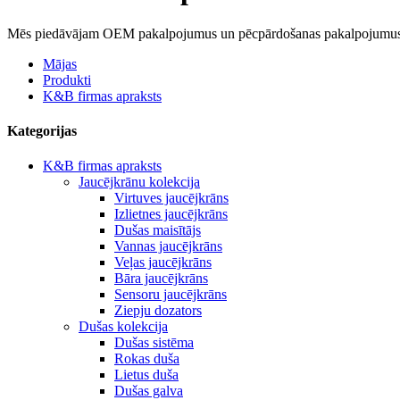
Mēs piedāvājam OEM pakalpojumus un pēcpārdošanas pakalpojumus 
Mājas
Produkti
K&B firmas apraksts
Kategorijas
K&B firmas apraksts
Jaucējkrānu kolekcija
Virtuves jaucējkrāns
Izlietnes jaucējkrāns
Dušas maisītājs
Vannas jaucējkrāns
Veļas jaucējkrāns
Bāra jaucējkrāns
Sensoru jaucējkrāns
Ziepju dozators
Dušas kolekcija
Dušas sistēma
Rokas duša
Lietus duša
Dušas galva