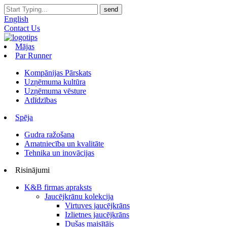
English
Contact Us
Mājas
Par Runner
Kompānijas Pārskats
Uzņēmuma kultūra
Uzņēmuma vēsture
Atlīdzības
Spēja
Gudra ražošana
Amatniecība un kvalitāte
Tehnika un inovācijas
Risinājumi
K&B firmas apraksts
Jaucējkrānu kolekcija
Virtuves jaucējkrāns
Izlietnes jaucējkrāns
Dušas maisītājs