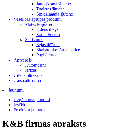
Jaucējkrāna šļūtene
Tualetes šļūtene
Smidzinātāja šļūtene
Veselības aprūpes produkti
Mutes kopšana
Ūdens diegs
Sonic Fusion
Skaistums
Sejas tīrīšana
Skaistumkopšanas ierīce
Papildierīce
Aptverošs
Automašīna
Ierīces
Ūdens filtrēšana
Gaisa attīrīšana
Jaunumi
Uzņēmuma jaunumi
Izstāde
Produktu jaunumi
K&B firmas apraksts