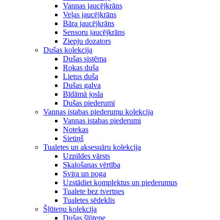
Vannas jaucējkrāns
Veļas jaucējkrāns
Bāra jaucējkrāns
Sensoru jaucējkrāns
Ziepju dozators
Dušas kolekcija
Dušas sistēma
Rokas duša
Lietus duša
Dušas galva
Bīdāmā josla
Dušas piederumi
Vannas istabas piederumu kolekcija
Vannas istabas piederumi
Notekas
Sietiņš
Tualetes un aksesuāru kolekcija
Uzpildes vārsts
Skalošanas vērtība
Svira un poga
Uzstādiet komplektus un piederumus
Tualete bez tvertnes
Tualetes sēdeklis
Šļūteņu kolekcija
Dušas šļūtene