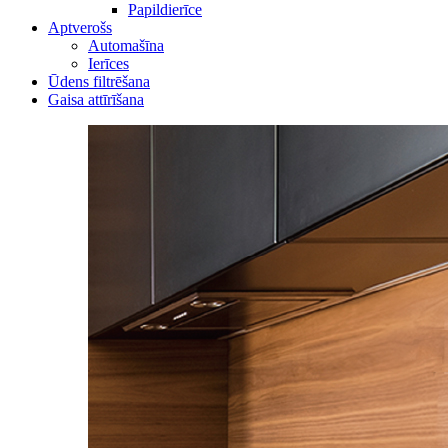
Papildierīce
Aptverošs
Automašīna
Ierīces
Ūdens filtrēšana
Gaisa attīrīšana