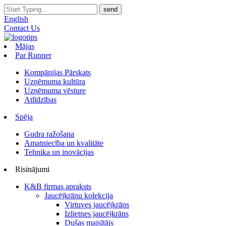
English
Contact Us
Mājas
Par Runner
Kompānijas Pārskats
Uzņēmuma kultūra
Uzņēmuma vēsture
Atlīdzības
Spēja
Gudra ražošana
Amatniecība un kvalitāte
Tehnika un inovācijas
Risinājumi
K&B firmas apraksts
Jaucējkrānu kolekcija
Virtuves jaucējkrāns
Izlietnes jaucējkrāns
Dušas maisītājs