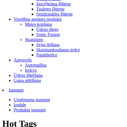
Jaucējkrāna šļūtene
Tualetes šļūtene
Smidzinātāja šļūtene
Veselības aprūpes produkti
Mutes kopšana
Ūdens diegs
Sonic Fusion
Skaistums
Sejas tīrīšana
Skaistumkopšanas ierīce
Papildierīce
Aptverošs
Automašīna
Ierīces
Ūdens filtrēšana
Gaisa attīrīšana
Jaunumi
Uzņēmuma jaunumi
Izstāde
Produktu jaunumi
Hot Tags