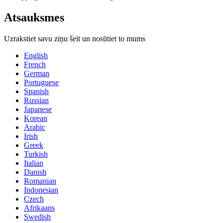
Atsauksmes
Uzrakstiet savu ziņu šeit un nosūtiet to mums
English
French
German
Portuguese
Spanish
Russian
Japanese
Korean
Arabic
Irish
Greek
Turkish
Italian
Danish
Romanian
Indonesian
Czech
Afrikaans
Swedish