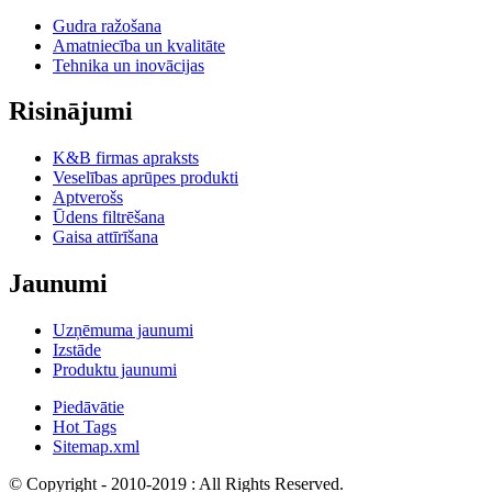
Gudra ražošana
Amatniecība un kvalitāte
Tehnika un inovācijas
Risinājumi
K&B firmas apraksts
Veselības aprūpes produkti
Aptverošs
Ūdens filtrēšana
Gaisa attīrīšana
Jaunumi
Uzņēmuma jaunumi
Izstāde
Produktu jaunumi
Piedāvātie
Hot Tags
Sitemap.xml
© Copyright - 2010-2019 : All Rights Reserved.