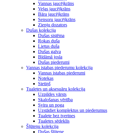
Vannas jaucējkrāns
Veļas jaucējkrāns
Bāra jaucējkrāns
Sensoru jaucējkrāns
Ziepju dozators
Dušas kolekcija
Dušas sistēma
Rokas duša
Lietus duša
Dušas galva
Bīdāmā josla
Dušas piederumi
Vannas istabas piederumu kolekcija
Vannas istabas piederumi
Notekas
Sietiņš
Tualetes un aksesuāru kolekcija
Uzpildes vārsts
Skalošanas vērtība
Svira un poga
Uzstādiet komplektus un piederumus
Tualete bez tvertnes
Tualetes sēdeklis
Šļūteņu kolekcija
Dušas šļūtene