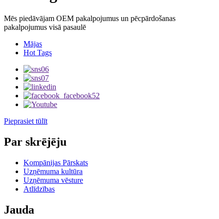
Mēs piedāvājam OEM pakalpojumus un pēcpārdošanas
pakalpojumus visā pasaulē
Mājas
Hot Tags
Pieprasiet tūlīt
Par skrējēju
Kompānijas Pārskats
Uzņēmuma kultūra
Uzņēmuma vēsture
Atlīdzības
Jauda