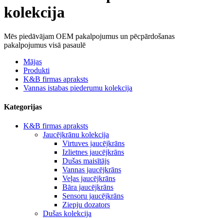
kolekcija
Mēs piedāvājam OEM pakalpojumus un pēcpārdošanas
pakalpojumus visā pasaulē
Mājas
Produkti
K&B firmas apraksts
Vannas istabas piederumu kolekcija
Kategorijas
K&B firmas apraksts
Jaucējkrānu kolekcija
Virtuves jaucējkrāns
Izlietnes jaucējkrāns
Dušas maisītājs
Vannas jaucējkrāns
Veļas jaucējkrāns
Bāra jaucējkrāns
Sensoru jaucējkrāns
Ziepju dozators
Dušas kolekcija