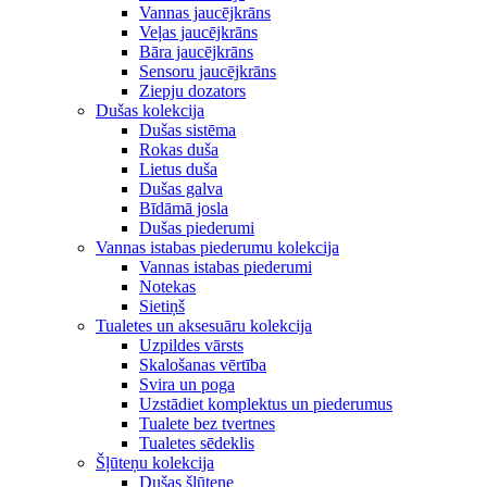
Vannas jaucējkrāns
Veļas jaucējkrāns
Bāra jaucējkrāns
Sensoru jaucējkrāns
Ziepju dozators
Dušas kolekcija
Dušas sistēma
Rokas duša
Lietus duša
Dušas galva
Bīdāmā josla
Dušas piederumi
Vannas istabas piederumu kolekcija
Vannas istabas piederumi
Notekas
Sietiņš
Tualetes un aksesuāru kolekcija
Uzpildes vārsts
Skalošanas vērtība
Svira un poga
Uzstādiet komplektus un piederumus
Tualete bez tvertnes
Tualetes sēdeklis
Šļūteņu kolekcija
Dušas šļūtene