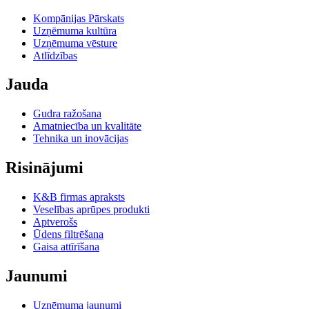
Kompānijas Pārskats
Uzņēmuma kultūra
Uzņēmuma vēsture
Atlīdzības
Jauda
Gudra ražošana
Amatniecība un kvalitāte
Tehnika un inovācijas
Risinājumi
K&B firmas apraksts
Veselības aprūpes produkti
Aptverošs
Ūdens filtrēšana
Gaisa attīrīšana
Jaunumi
Uzņēmuma jaunumi