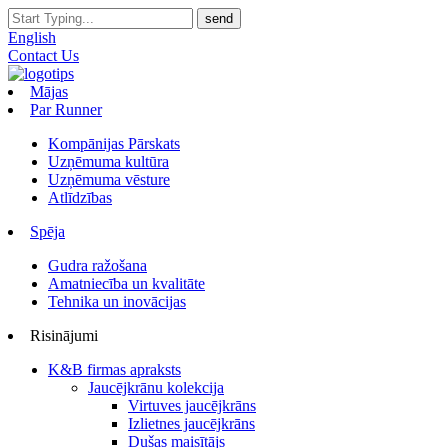
English
Contact Us
Mājas
Par Runner
Kompānijas Pārskats
Uzņēmuma kultūra
Uzņēmuma vēsture
Atlīdzības
Spēja
Gudra ražošana
Amatniecība un kvalitāte
Tehnika un inovācijas
Risinājumi
K&B firmas apraksts
Jaucējkrānu kolekcija
Virtuves jaucējkrāns
Izlietnes jaucējkrāns
Dušas maisītājs