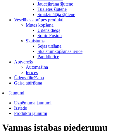
Jaucējkrāna šļūtene
Tualetes šļūtene
Smidzinātāja šļūtene
Veselības aprūpes produkti
Mutes kopšana
Ūdens diegs
Sonic Fusion
Skaistums
Sejas tīrīšana
Skaistumkopšanas ierīce
Papildierīce
Aptverošs
Automašīna
Ierīces
Ūdens filtrēšana
Gaisa attīrīšana
Jaunumi
Uzņēmuma jaunumi
Izstāde
Produktu jaunumi
Vannas istabas piederumu