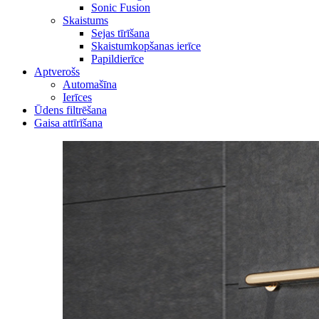
Sonic Fusion
Skaistums
Sejas tīrīšana
Skaistumkopšanas ierīce
Papildierīce
Aptverošs
Automašīna
Ierīces
Ūdens filtrēšana
Gaisa attīrīšana