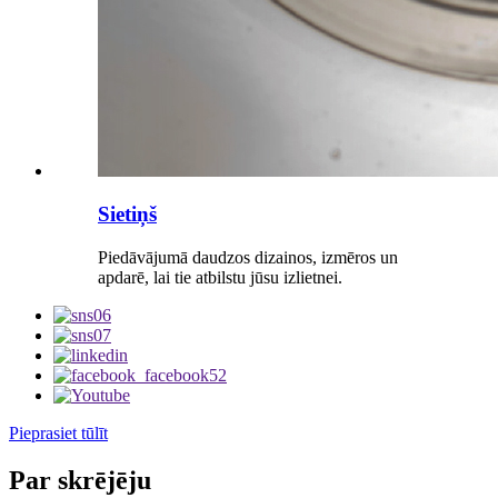
Sietiņš
Piedāvājumā daudzos dizainos, izmēros un
apdarē, lai tie atbilstu jūsu izlietnei.
Pieprasiet tūlīt
Par skrējēju