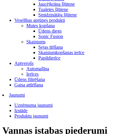
Jaucējkrāna šļūtene
Tualetes šļūtene
Smidzinātāja šļūtene
Veselības aprūpes produkti
Mutes kopšana
Ūdens diegs
Sonic Fusion
Skaistums
Sejas tīrīšana
Skaistumkopšanas ierīce
Papildierīce
Aptverošs
Automašīna
Ierīces
Ūdens filtrēšana
Gaisa attīrīšana
Jaunumi
Uzņēmuma jaunumi
Izstāde
Produktu jaunumi
Vannas istabas piederumi