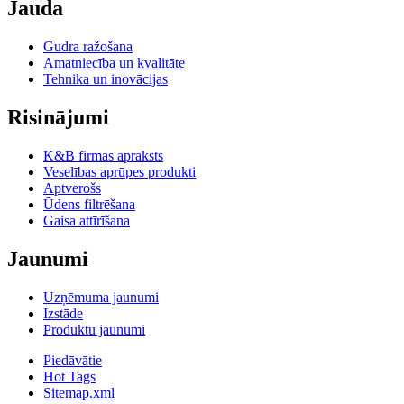
Jauda
Gudra ražošana
Amatniecība un kvalitāte
Tehnika un inovācijas
Risinājumi
K&B firmas apraksts
Veselības aprūpes produkti
Aptverošs
Ūdens filtrēšana
Gaisa attīrīšana
Jaunumi
Uzņēmuma jaunumi
Izstāde
Produktu jaunumi
Piedāvātie
Hot Tags
Sitemap.xml