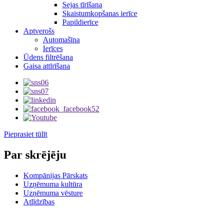
Sejas tīrīšana
Skaistumkopšanas ierīce
Papildierīce
Aptverošs
Automašīna
Ierīces
Ūdens filtrēšana
Gaisa attīrīšana
Pieprasiet tūlīt
Par skrējēju
Kompānijas Pārskats
Uzņēmuma kultūra
Uzņēmuma vēsture
Atlīdzības