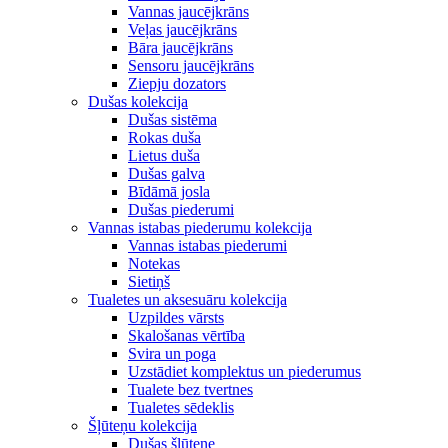
Vannas jaucējkrāns
Veļas jaucējkrāns
Bāra jaucējkrāns
Sensoru jaucējkrāns
Ziepju dozators
Dušas kolekcija
Dušas sistēma
Rokas duša
Lietus duša
Dušas galva
Bīdāmā josla
Dušas piederumi
Vannas istabas piederumu kolekcija
Vannas istabas piederumi
Notekas
Sietiņš
Tualetes un aksesuāru kolekcija
Uzpildes vārsts
Skalošanas vērtība
Svira un poga
Uzstādiet komplektus un piederumus
Tualete bez tvertnes
Tualetes sēdeklis
Šļūteņu kolekcija
Dušas šļūtene