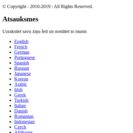
© Copyright - 2010-2019 : All Rights Reserved.
Atsauksmes
Uzrakstiet savu ziņu šeit un nosūtiet to mums
English
French
German
Portuguese
Spanish
Russian
Japanese
Korean
Arabic
Irish
Greek
Turkish
Italian
Danish
Romanian
Indonesian
Czech
Afrikaans