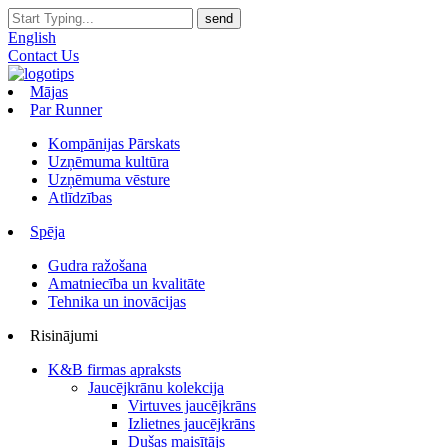
English
Contact Us
Mājas
Par Runner
Kompānijas Pārskats
Uzņēmuma kultūra
Uzņēmuma vēsture
Atlīdzības
Spēja
Gudra ražošana
Amatniecība un kvalitāte
Tehnika un inovācijas
Risinājumi
K&B firmas apraksts
Jaucējkrānu kolekcija
Virtuves jaucējkrāns
Izlietnes jaucējkrāns
Dušas maisītājs