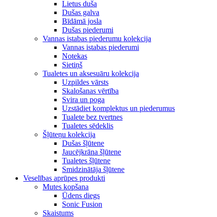
Lietus duša
Dušas galva
Bīdāmā josla
Dušas piederumi
Vannas istabas piederumu kolekcija
Vannas istabas piederumi
Notekas
Sietiņš
Tualetes un aksesuāru kolekcija
Uzpildes vārsts
Skalošanas vērtība
Svira un poga
Uzstādiet komplektus un piederumus
Tualete bez tvertnes
Tualetes sēdeklis
Šļūteņu kolekcija
Dušas šļūtene
Jaucējkrāna šļūtene
Tualetes šļūtene
Smidzinātāja šļūtene
Veselības aprūpes produkti
Mutes kopšana
Ūdens diegs
Sonic Fusion
Skaistums