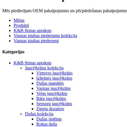
Mēs piedāvājam OEM pakalpojumus un pēcpārdošanas pakalpojumus 
Mājas
Produkti
K&B firmas apraksts
Vannas istabas piederumu kolekcija
Vannas istabas piederumi
Kategorijas
K&B firmas apraksts
Jaucējkrānu kolekcija
Virtuves jaucējkrāns
Izlietnes jaucējkrāns
Dušas maisītājs
Vannas jaucējkrāns
Veļas jaucējkrāns
Bāra jaucējkrāns
Sensoru jaucējkrāns
Ziepju dozators
Dušas kolekcija
Dušas sistēma
Rokas duša