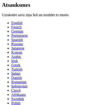
Atsauksmes
Uzrakstiet savu ziņu šeit un nosūtiet to mums
English
French
German
Portuguese
Spanish
Russian
Japanese
Korean
Arabic
Irish
Greek
Turkish
Italian
Danish
Romanian
Indonesian
Czech
Afrikaans
Swedish
Polish