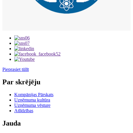
Pieprasiet tūlīt
Par skrējēju
Kompānijas Pārskats
Uzņēmuma kultūra
Uzņēmuma vēsture
Atlīdzības
Jauda