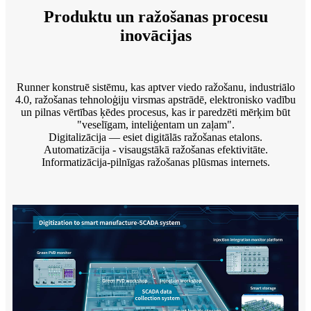
Produktu un ražošanas procesu
inovācijas
Runner konstruē sistēmu, kas aptver viedo ražošanu, industriālo
4.0, ražošanas tehnoloģiju virsmas apstrādē, elektronisko vadību
un pilnas vērtības ķēdes procesus, kas ir paredzēti mērķim būt
"veselīgam, inteliģentam un zaļam".
Digitalizācija — esiet digitālās ražošanas etalons.
Automatizācija - visaugstākā ražošanas efektivitāte.
Informatizācija-pilnīgas ražošanas plūsmas internets.