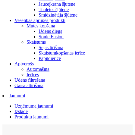
Jaucējkrāna šļūtene
Tualetes šļūtene
Smidzinātāja šļūtene
Veselības aprūpes produkti
Mutes kopšana
Ūdens diegs
Sonic Fusion
Skaistums
Sejas tīrīšana
Skaistumkopšanas ierīce
Papildierīce
Aptverošs
Automašīna
Ierīces
Ūdens filtrēšana
Gaisa attīrīšana
Jaunumi
Uzņēmuma jaunumi
Izstāde
Produktu jaunumi