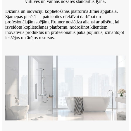
virtuves un vannas nozares standartus Ķīnā.
Dizaina un inovāciju koplietošanas platforma Jimei apgabalā,
Sjameņas pilsētā — pateicoties efektīvai darbībai un
profesionālajām spējām, Runner noslēdza aliansi ar pilsētu, lai
izveidotu koplietošanas platformu, nodrošinot klientiem
inovatīvus produktus un profesionālus pakalpojumus, izmantojot
iekšējos un ārējos resursus.