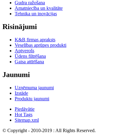
Gudra ražošana
Amatniecība un kvalitāte
Tehnika un inovācijas
Risinājumi
K&B firmas apraksts
Veselības aprūpes produkti
Aptverošs
Ūdens filtrēšana
Gaisa attīrīšana
Jaunumi
Uzņēmuma jaunumi
Izstāde
Produktu jaunumi
Piedāvātie
Hot Tags
Sitemap.xml
© Copyright - 2010-2019 : All Rights Reserved.