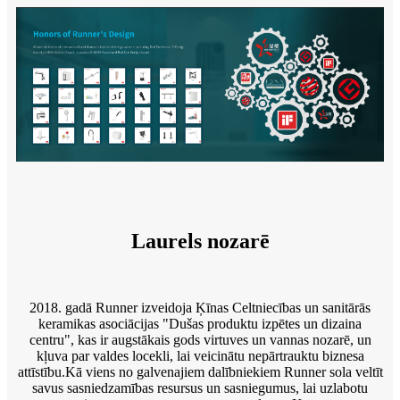
Laurels nozarē
2018. gadā Runner izveidoja Ķīnas Celtniecības un sanitārās
keramikas asociācijas "Dušas produktu izpētes un dizaina
centru", kas ir augstākais gods virtuves un vannas nozarē, un
kļuva par valdes locekli, lai veicinātu nepārtrauktu biznesa
attīstību.Kā viens no galvenajiem dalībniekiem Runner sola veltīt
savus sasniedzamības resursus un sasniegumus, lai uzlabotu