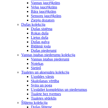
Vannas jaucējkrāns
Veļas jaucējkrāns
Bāra jaucējkrāns
Sensoru jaucējkrāns
Ziepju dozators
Dušas kolekcija
Dušas sistēma
Rokas duša
Lietus duša
Dušas galva
Bīdāmā josla
Dušas piederumi
Vannas istabas piederumu kolekcija
Vannas istabas piederumi
Notekas
Sietiņš
Tualetes un aksesuāru kolekcija
Uzpildes vārsts
Skalošanas vērtība
Svira un poga
Uzstādiet komplektus un piederumus
Tualete bez tvertnes
Tualetes sēdeklis
Šļūteņu kolekcija
Dušas šļūtene