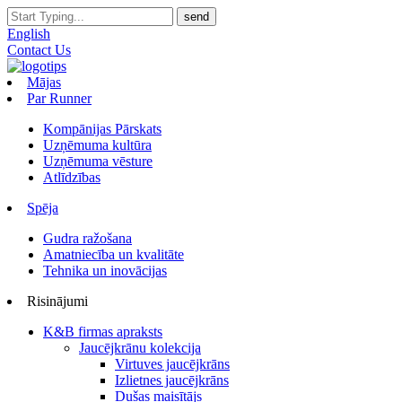
English
Contact Us
Mājas
Par Runner
Kompānijas Pārskats
Uzņēmuma kultūra
Uzņēmuma vēsture
Atlīdzības
Spēja
Gudra ražošana
Amatniecība un kvalitāte
Tehnika un inovācijas
Risinājumi
K&B firmas apraksts
Jaucējkrānu kolekcija
Virtuves jaucējkrāns
Izlietnes jaucējkrāns
Dušas maisītājs